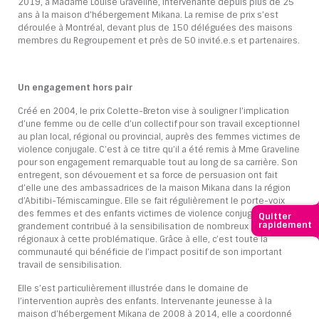
2019, à Madame Louise Graveline, intervenante depuis plus de 25
ans à la maison d’hébergement Mikana. La remise de prix s’est
déroulée à Montréal, devant plus de 150 déléguées des maisons
membres du Regroupement et près de 50 invité.e.s et partenaires.
Un engagement hors pair
Créé en 2004, le prix Colette-Breton vise à souligner l’implication
d’une femme ou de celle d’un collectif pour son travail exceptionnel
au plan local, régional ou provincial, auprès des femmes victimes de
violence conjugale. C’est à ce titre qu’il a été remis à Mme Graveline
pour son engagement remarquable tout au long de sa carrière. Son
entregent, son dévouement et sa force de persuasion ont fait
d’elle une des ambassadrices de la maison Mikana dans la région
d’Abitibi-Témiscamingue. Elle se fait régulièrement le porte-voix
des femmes et des enfants victimes de violence conjugale, ce qui a
Quitter
rapidement
grandement contribué à la sensibilisation de nombreux partenaires
régionaux à cette problématique. Grâce à elle, c’est toute la
communauté qui bénéficie de l’impact positif de son important
travail de sensibilisation.
Elle s’est particulièrement illustrée dans le domaine de
l’intervention auprès des enfants. Intervenante jeunesse à la
maison d’hébergement Mikana de 2008 à 2014, elle a coordonné